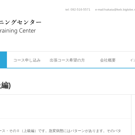
tel: 092-516-5571
e-mail:hakata@keb.biglobe.
コース申し込み
出張コース希望の方
会社概要
イ
級編)
ース・そのⅡ（上級編）です。急変病態にはパターンがあります。そのパタ