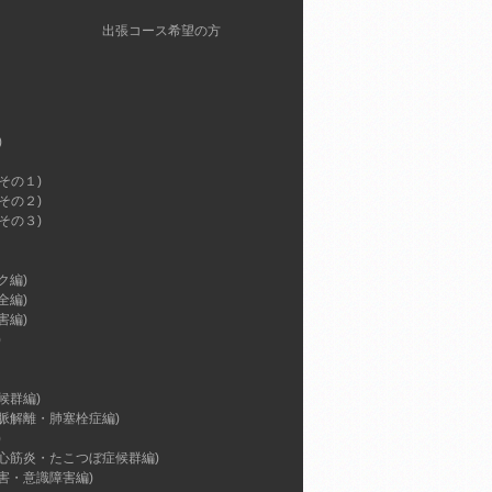
出張コース希望の方
)
その１)
その２)
その３)
ク編)
全編)
害編)
)
候群編)
脈解離・肺塞栓症編)
)
心筋炎・たこつぼ症候群編)
害・意識障害編)