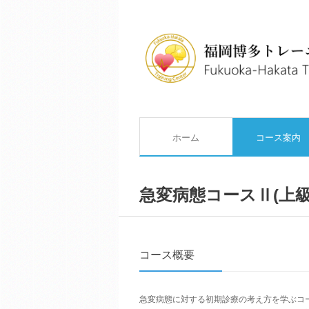
ホーム
コース案内
急変病態
コースⅡ
(上
コース概要
急変病態に対する初期診療の考え方を学ぶコ