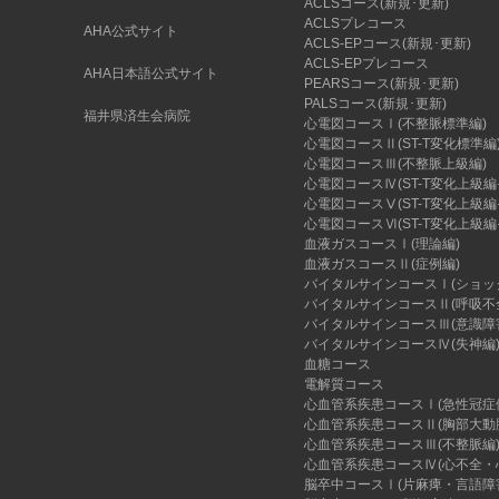
ACLSコース(新規･更新)
ACLSプレコース
AHA公式サイト
ACLS-EPコース(新規･更新)
ACLS-EPプレコース
AHA日本語公式サイト
PEARSコース(新規･更新)
PALSコース(新規･更新)
福井県済生会病院
心電図コースⅠ(不整脈標準編)
心電図コースⅡ(ST-T変化標準編
心電図コースⅢ(不整脈上級編)
心電図コースⅣ(ST-T変化上級編
心電図コースⅤ(ST-T変化上級編
心電図コースⅥ(ST-T変化上級編
血液ガスコースⅠ(理論編)
血液ガスコースⅡ(症例編)
バイタルサインコースⅠ(ショッ
バイタルサインコースⅡ(呼吸不
バイタルサインコースⅢ(意識障
バイタルサインコースⅣ(失神編
血糖コース
電解質コース
心血管系疾患コースⅠ(急性冠症
心血管系疾患コースⅡ(胸部大動
心血管系疾患コースⅢ(不整脈編
心血管系疾患コースⅣ(心不全・
脳卒中コースⅠ(片麻痺・言語障