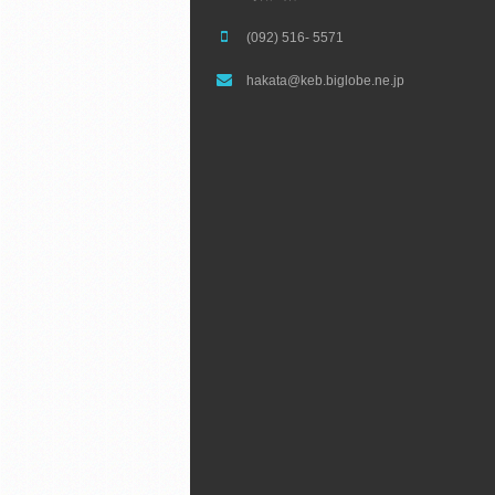
(092) 516- 5571
hakata@keb.biglobe.ne.jp