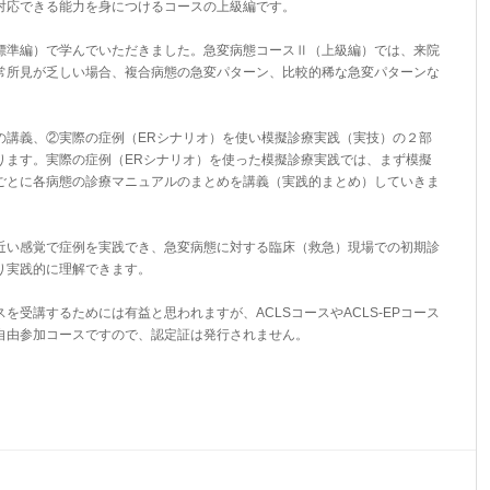
対応できる能力を身につけるコースの上級編です。
標準編）で学んでいただきました。急変病態コースⅡ（上級編）では、来院
常所見が乏しい場合、複合病態の急変パターン、比較的稀な急変パターンな
の講義、②実際の症例（ERシナリオ）を使い模擬診療実践（実技）の２部
ります。実際の症例（ERシナリオ）を使った模擬診療実践では、まず模擬
ごとに各病態の診療マニュアルのまとめを講義（実践的まとめ）していきま
近い感覚で症例を実践でき、急変病態に対する臨床（救急）現場での初期診
り実践的に理解できます。
ースを受講するためには有益と思われますが、ACLSコースやACLS-EPコース
自由参加コースですので、認定証は発行されません。