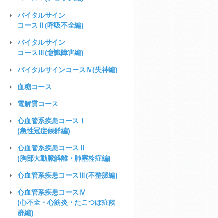
バイタルサイン
コースⅡ(呼吸不全編)
バイタルサイン
コースⅢ(意識障害編)
バイタルサイン
コースⅣ(失神編)
血糖
コース
電解質
コース
心血管系疾患
コースⅠ
(急性冠症候群編)
心血管系疾患
コースⅡ
(胸部大動脈解離・肺塞栓症編)
心血管系疾患
コースⅢ
(不整脈編)
心血管系疾患
コースⅣ
(心不全・心筋炎・たこつぼ症候
群編)