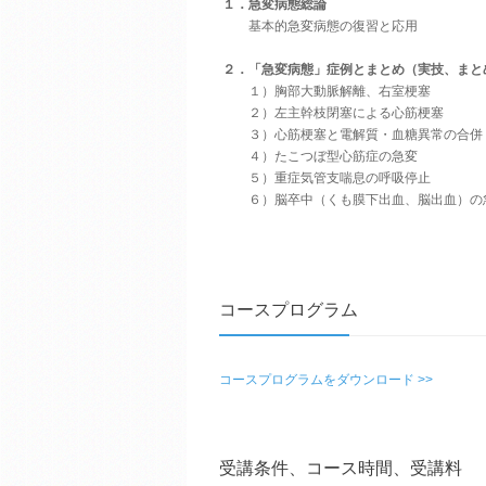
１．
急変病態総論
基本的急変病態の復習と応用
２．
「急変病態」症例とまとめ（実技、まと
１）
胸部大動脈解離、右室梗塞
２）
左主幹枝閉塞による心筋梗塞
３）
心筋梗塞と電解質・血糖異常の合併
４）
たこつぼ型心筋症の急変
５）
重症気管支喘息の呼吸停止
６）
脳卒中（くも膜下出血、脳出血）の
コースプログラム
コースプログラムをダウンロード >>
受講条件、コース時間、受講料