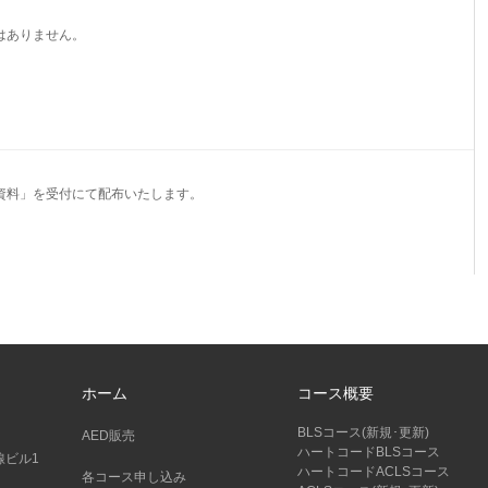
はありません。
資料」を受付にて配布いたします。
ホーム
コース概要
BLSコース(新規･更新)
AED販売
ハートコードBLSコース
線ビル1
ハートコードACLSコース
各コース申し込み