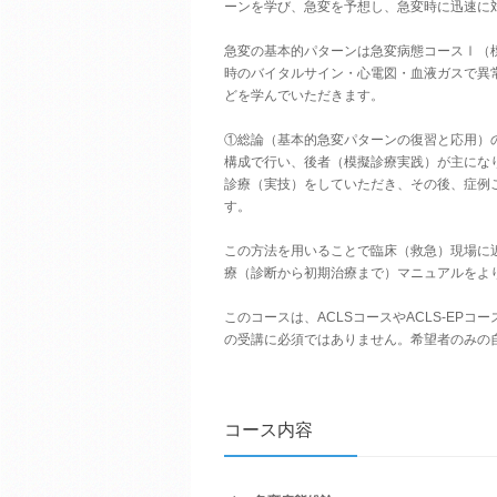
ーンを学び、急変を予想し、急変時に迅速に
急変の基本的パターンは急変病態コースⅠ（
時のバイタルサイン・心電図・血液ガスで異
どを学んでいただきます。
①総論（基本的急変パターンの復習と応用）
構成で行い、後者（模擬診療実践）が主にな
診療（実技）をしていただき、その後、症例
す。
この方法を用いることで臨床（救急）現場に
療（診断から初期治療まで）マニュアルをよ
このコースは、ACLSコースやACLS-EPコ
の受講に必須ではありません。希望者のみの
コース内容