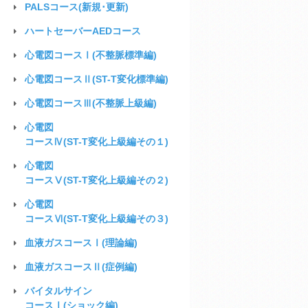
PALSコース(新規･更新)
ハートセーバー
AEDコース
心電図
コースⅠ(不整脈標準編)
心電図
コースⅡ(ST-T変化標準編)
心電図
コースⅢ(不整脈上級編)
心電図
コースⅣ(ST-T変化上級編その１)
心電図
コースⅤ(ST-T変化上級編その２)
心電図
コースⅥ(ST-T変化上級編その３)
血液ガス
コースⅠ(理論編)
血液ガス
コースⅡ(症例編)
バイタルサイン
コースⅠ(ショック編)