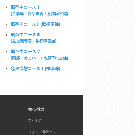
脳卒中コースⅠ
(片麻痺・言語障害・意識障害編)
脳卒中コースⅡ
(脳梗塞編)
脳卒中コースⅢ
(見当識障害・歩行障害編)
脳卒中コースⅣ
(頭痛・めまい・くも膜下出血編)
急変病態
コースⅠ(標準編)
会社概要
アクセス
スタッフ希望の方